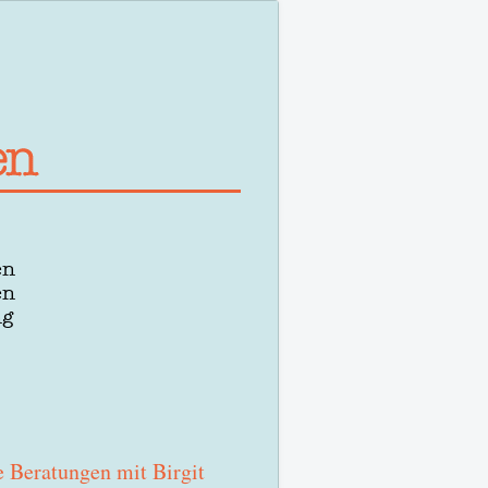
en
en
ng
e Beratungen mit Birgit